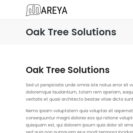
Oak Tree Solutions
Oak Tree Solutions
Sed ut perspiciatis unde omnis iste natus error si
doloremque laudantium, totam rem aperiam, eaque 
veritatis et quasi architecto beatae vitae dicta sun
Nemo ipsam voluptatem quia voluptas sit aspernatur
consequuntur magni dolores eos qui ratione volup
quisquam est, qui dolorem ipsum quia dolor sit amet,
sed quia non numquam eius modi tempora incidun