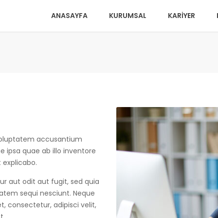
ANASAYFA
KURUMSAL
KARİYER
t voluptatem accusantium
ipsa quae ab illo inventore
t explicabo.
 aut odit aut fugit, sed quia
tatem sequi nesciunt. Neque
 consectetur, adipisci velit,
t