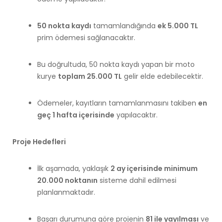
50 nokta kaydı
tamamlandığında
ek 5.000 TL
prim ödemesi sağlanacaktır.
Bu doğrultuda, 50 nokta kaydı yapan bir moto
kurye
toplam 25.000 TL
gelir elde edebilecektir.
Ödemeler, kayıtların tamamlanmasını takiben
en
geç 1 hafta içerisinde
yapılacaktır.
Proje Hedefleri
İlk aşamada, yaklaşık
2 ay içerisinde minimum
20.000 noktanın
sisteme dahil edilmesi
planlanmaktadır.
Başarı durumuna göre projenin
81 ile yayılması
ve