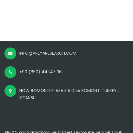
INFO@AREYARESEARCH.COM
+90 (850) 441 47 36
NOW BOMONTI PLAZA K:6 D:55 BOMONTI TURKEY ,
İSTANBUL
AREYA, saha araştırma ve hizmet sektörüne yeni bir soluk